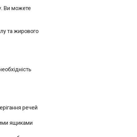
у. Ви можете
илу та жирового
необхідність
берігання речей
овими ящиками