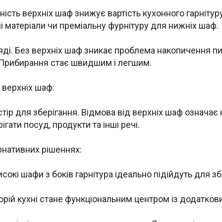
тність верхніх шаф знижує вартість кухонного гарнітур
ні матеріали чи преміальну фурнітуру для нижніх шаф.
ляді. Без верхніх шаф зникає проблема накопичення п
. Прибирання стає швидшим і легшим.
 верхніх шаф:
тір для зберігання. Відмова від верхніх шаф означає 
ігати посуд, продукти та інші речі.
ернативних рішеннях:
сокі шафи з боків гарнітура ідеально підійдуть для з
сторій кухні стане функціональним центром із додатк