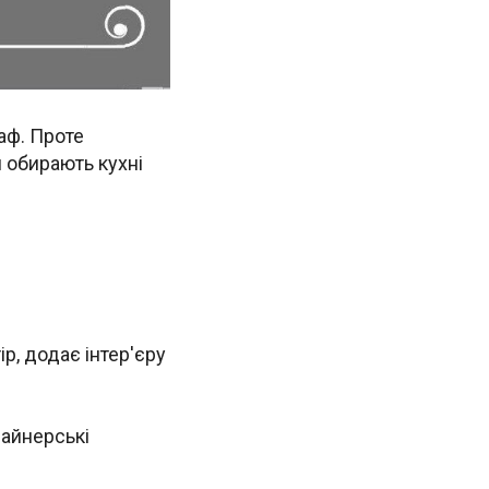
аф. Проте
й обирають кухні
ір, додає інтер'єру
зайнерські