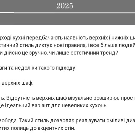
ході кухні передбачають наявність верхніх і нижніх ш
тичний стиль диктує нові правила, і все більше люде
Чи дійсно це зручно, чи лише естетичний тренд?
ги та недоліки такого підходу.
 верхніх шаф:
сть. Відсутність верхніх шаф візуально розширює прост
 Це ідеальний варіант для невеликих кухонь.
вобода. Такий стиль дозволяє реалізувати сміливі ди
итих полиць до акцентних стін.