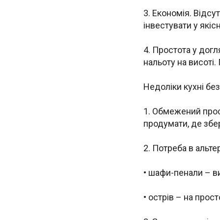
3. Економія. Відсу
інвестувати у якіс
4. Простота у дог
нальоту на висоті
Недоліки кухні без
1. Обмежений прос
продумати, де збер
2. Потреба в альт
• шафи-пенали – ви
• острів – на про