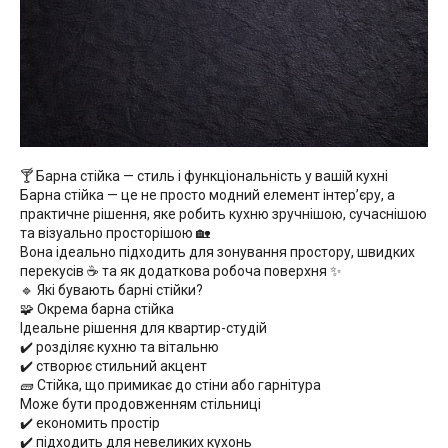
🍸 Барна стійка — стиль і функціональність у вашій кухні
Барна стійка — це не просто модний елемент інтер’єру, а
практичне рішення, яке робить кухню зручнішою, сучаснішою
та візуально просторішою 🏡
Вона ідеально підходить для зонування простору, швидких
перекусів ☕ та як додаткова робоча поверхня ✨
🔹 Які бувають барні стійки?
🧩 Окрема барна стійка
Ідеальне рішення для квартир-студій
✔️ розділяє кухню та вітальню
✔️ створює стильний акцент
🧱 Стійка, що примикає до стіни або гарнітура
Може бути продовженням стільниці
✔️ економить простір
✔️ підходить для невеликих кухонь