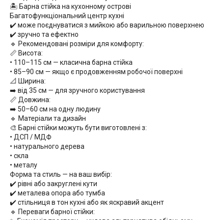
🏝 Барна стійка на кухонному острові
Багатофункціональний центр кухні
✔️ може поєднуватися з мийкою або варильною поверхнею
✔️ зручно та ефектно
🔹 Рекомендовані розміри для комфорту:
📏 Висота:
• 110–115 см — класична барна стійка
• 85–90 см — якщо є продовженням робочої поверхні
📐 Ширина:
➡️ від 35 см — для зручного користування
📏 Довжина:
➡️ 50–60 см на одну людину
🔹 Матеріали та дизайн
🎨 Барні стійки можуть бути виготовлені з:
• ДСП / МДФ
• натурального дерева
• скла
• металу
Форма та стиль — на ваш вибір:
✔️ рівні або закруглені кути
✔️ металева опора або тумба
✔️ стільниця в тон кухні або як яскравий акцент
🔹 Переваги барної стійки: