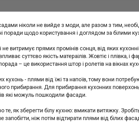
садами ніколи не вийде з моди, але разом з тим, нео
ні поради щодо користування і доглядом за білими ку
ні не витримує прямих промінів сонця, від яких кухонн
пливає суттєво якість матераілів. Жовтіє і плівка, і фар
орада – це використання штор і ролетів на вікнах кух
х кухонь - плями від їжі та напоїв, тому вони потребу
ьного прибирання. Для прибирання кухонних поверхонь
ів які можуль пошкодили фасади.
 те, як зберегти білу кухню: вмикати витяжку. Зробіт
 запобігти, ніж потім відтирати плями від білих фасад