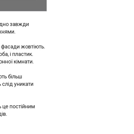
бідно завжди
хнями.
і фасади жовтіють.
ба, і пластик.
онної кімнати.
ють більш
 слід уникати
ь це постійним
ів.