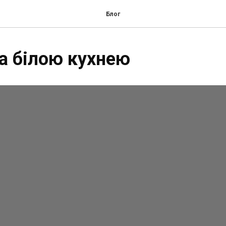
Блог
а білою кухнею