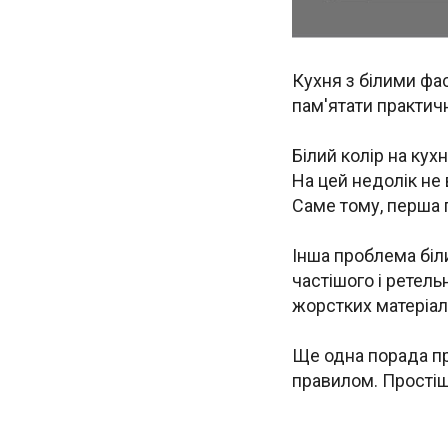
Кухня з білими фа
пам'ятати практич
Білий колір на кух
На цей недолік не в
Саме тому, перша п
Інша проблема біли
частішого і ретел
жорстких матеріал
Ще одна порада про
правилом. Простіше