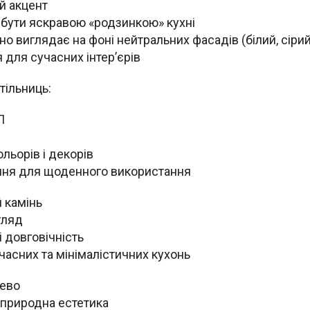
й акцент
 бути яскравою «родзинкою» кухні
о виглядає на фоні нейтральних фасадів (білий, сірий
 для сучасних інтер’єрів
тільниць:
П
ольорів і декорів
ення для щоденного використання
й камінь
гляд
і довговічність
часних та мінімалістичних кухонь
рево
і природна естетика