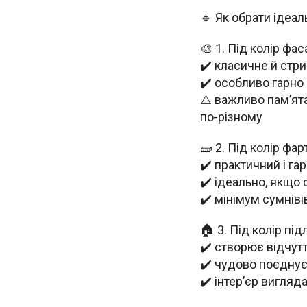
🔹 Як обрати ідеал
🎨 1. Під колір фас
✔️ класичне й стр
✔️ особливо гарно 
⚠️ важливо пам’ята
по-різному
🧱 2. Під колір фар
✔️ практичний і га
✔️ ідеально, якщо 
✔️ мінімум сумнів
🏠 3. Під колір під
✔️ створює відчутт
✔️ чудово поєднує
✔️ інтер’єр вигля