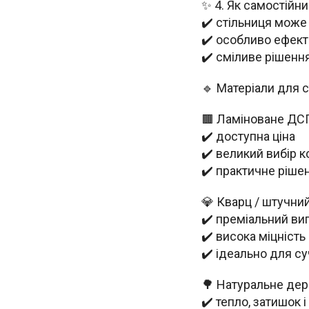
✨ 4. Як самостійни
✔️ стільниця може
✔️ особливо ефектн
✔️ сміливе рішення
🔹 Матеріали для с
🟫 Ламіноване ДС
✔️ доступна ціна
✔️ великий вибір к
✔️ практичне ріш
💎 Кварц / штучни
✔️ преміальний ви
✔️ висока міцність 
✔️ ідеально для су
🌳 Натуральне де
✔️ тепло, затишок 