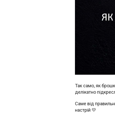
Так само, як брош
делікатно підкресл
Саме від правильно
настрій 💛