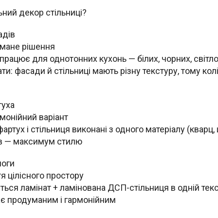
ьний декор стільниці?
адів
имане рішення
працює для однотонних кухонь — білих, чорних, світло
ти: фасади й стільниці мають різну текстуру, тому ко
туха
рмонійний варіант
фартух і стільниця виконані з одного матеріалу (кварц,
ів — максимум стилю
логи
я цілісного простору
ться ламінат + ламінована ДСП-стільниця в одній текс
дає продуманим і гармонійним