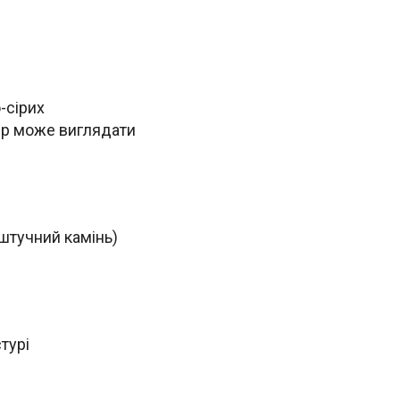
-сірих
лір може виглядати
 штучний камінь)
турі