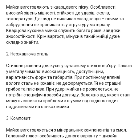
Мийки виготовляють з кварцового піску. Особливості:
високий рівень міцності, стійкості до ударів, сколів,
температури. Догляд не викликає складнощів – плями та
забруднення не проникають у структуру матеріалу.
Кварцова кухонна мийка служить багато років, завдяки
зносостійкості. Крім вартості, мінуси в такий мийці дуже
складно знайти.
2. Нержавіюча сталь
Стильне рішення для кухні у сучасному стилі інтер'єру. Плюсів
у металу чимало: висока міцність, доступні ціни,
варіативність форм та габаритів. При постійному впливі
вологи сталь не іржавіє, не деформується, їй не страшні
грибок та пліснява. При ударі мийка не розколеться, не
потрібні специфічні засоби догляду. Залежно від якості сталі
можуть виникати проблеми з шумом від падіння води і
подряпинами на стінках мийки.
3. Композит
Мийка виготовляється з мінеральних компонентів та смол.
Головний плюс і особливість даного варіанту – дизайн