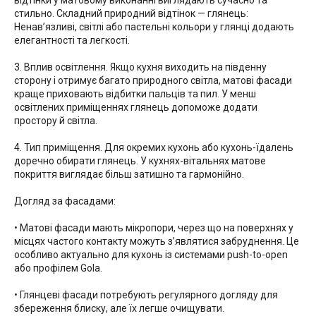
відтінки у матовому виконанні виглядають сучасно та
стильно. Складний природний відтінок — глянець:
Ненав’язливі, світлі або пастельні кольори у глянці додають
елегантності та легкості.
3. Вплив освітлення. Якщо кухня виходить на південну
сторону і отримує багато природного світла, матові фасади
краще приховають відбитки пальців та пил. У менш
освітлених приміщеннях глянець допоможе додати
простору й світла.
4. Тип приміщення. Для окремих кухонь або кухонь-їдалень
доречно обирати глянець. У кухнях-вітальнях матове
покриття виглядає більш затишно та гармонійно.
Догляд за фасадами:
• Матові фасади мають мікропори, через що на поверхнях у
місцях частого контакту можуть з’являтися забруднення. Це
особливо актуально для кухонь із системами push-to-open
або профілем Gola.
• Глянцеві фасади потребують регулярного догляду для
збереження блиску, але їх легше очищувати.