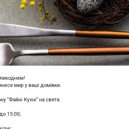
Великоднем!
инесе мир у ваші домівки.
ну "Файні Кухні" на свята:
до 15:00;
хідні;