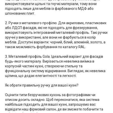
використовувати щільні та гнучкі матеріали, тому вони
підходять лише для меблів із фарбованого МДФ або
шпонованих плит.
2. Ручки з металевого профілю. Для акрилових, пластикових
або ЛДСП фасадів, які не підходять для фрезерування,
використовують інтегрований металевий профіль. Такі ручки
зручні у використанні, але вони не фарбуються в колір
меблів. Доступні варіанти: чорний, білий, алюміній, золото, а
також можливість форбування по каталогу RAL.
3. Металевий профіль Gola. Ідеальний варіант для фасадів
будь-якого матеріалу. Вирізається невелика виїмка в
корпусній частині кухні, створюючи стильну та
функціональну систему відкривання. Виглядає, як невелика
щілина, що додає елегантності та легкості.
Як обрати правильну ручку для вашої кухні?
Оцінити типи безручкових кухонь за фотографіями чи
описом досить складно. Щоб переконатися, яка система
найбільше підходить для вашої кухні, запрошуємо вас
відвідати наш фірмовий салон, де ви зможете побачити та